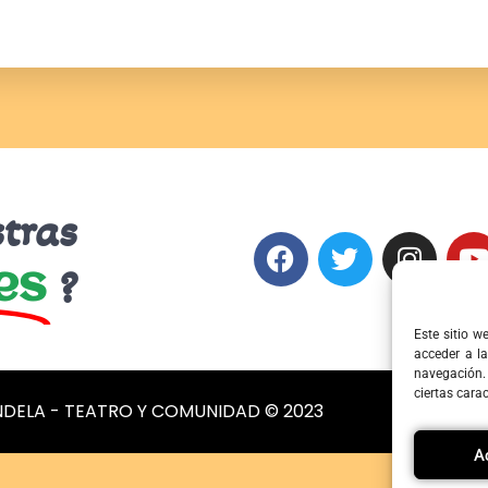
stras
?
es
Este sitio w
acceder a l
navegación.
ciertas carac
NDELA - TEATRO Y COMUNIDAD © 2023
A