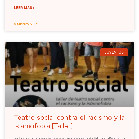
LEER MÁS »
9 febrero, 2021
JUVENTUD
Teatro social contra el racismo y la
islamofobia [Taller]