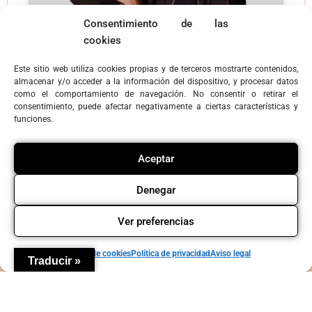
Consentimiento de las
cookies
Este sitio web utiliza cookies propias y de terceros mostrarte contenidos,
almacenar y/o acceder a la información del dispositivo, y procesar datos
Actuación en Valladolid –
como el comportamiento de navegación. No consentir o retirar el
Teatro foro «Déjate llevar» –
consentimiento, puede afectar negativamente a ciertas características y
funciones.
23 octubre
A través de la historia de Ana, Dani y Lucía, verás
Aceptar
situaciones de la vida real: control, celos,
aislamiento de amistades, chantaje emocional,
Denegar
problemas en el trabajo o falta de apoyo de la
familia. Después de ver la representación tendrás
Ver preferencias
LEER MÁS »
Política de cookies
Política de privacidad
Aviso legal
Traducir »
2 octubre, 2025