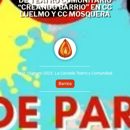
DE TEATRO COMUNITARIO
“CREANDO BARRIO” EN CC
LUELMO Y CC MOSQUERA
Mar, 10 enero 2023.
La Candela Teatro y Comunidad
Barrios