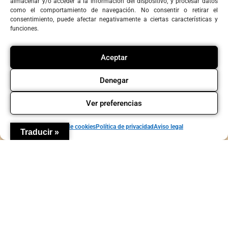
almacenar y/o acceder a la información del dispositivo, y procesar datos
como el comportamiento de navegación. No consentir o retirar el
consentimiento, puede afectar negativamente a ciertas características y
funciones.
Agenda
Contacto
Política de privacidad
Política de cookies
Aviso legal
Copyright © La Candela Teatro y Comunidad
Aceptar
Denegar
Ver preferencias
Política de cookies
Política de privacidad
Aviso legal
Traducir »