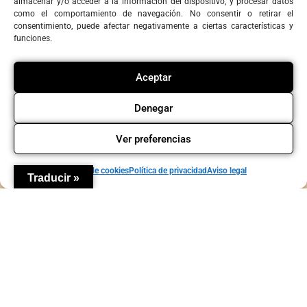
almacenar y/o acceder a la información del dispositivo, y procesar datos
como el comportamiento de navegación. No consentir o retirar el
consentimiento, puede afectar negativamente a ciertas características y
funciones.
Agenda
Contacto
Política de privacidad
Política de cookies
Aviso legal
Copyright © La Candela Teatro y Comunidad
Aceptar
Denegar
Ver preferencias
Política de cookies
Política de privacidad
Aviso legal
Traducir »