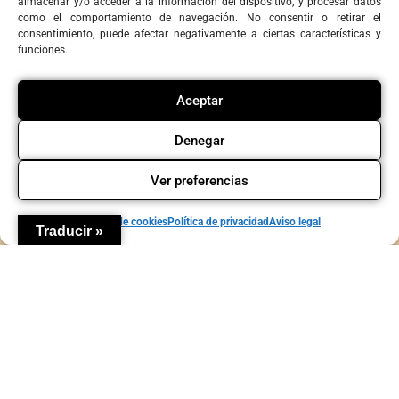
almacenar y/o acceder a la información del dispositivo, y procesar datos
como el comportamiento de navegación. No consentir o retirar el
consentimiento, puede afectar negativamente a ciertas características y
funciones.
Agenda
Contacto
Política de privacidad
Política de cookies
Aviso legal
Copyright © La Candela Teatro y Comunidad
Aceptar
Denegar
Ver preferencias
Política de cookies
Política de privacidad
Aviso legal
Traducir »