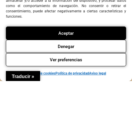
almacenar y/o acceder a la información del dispositivo, y procesar datos
como el comportamiento de navegación. No consentir o retirar el
consentimiento, puede afectar negativamente a ciertas características y
funciones.
Agenda
Contacto
Política de privacidad
Política de cookies
Aviso legal
Copyright © La Candela Teatro y Comunidad
Aceptar
Denegar
Ver preferencias
Política de cookies
Política de privacidad
Aviso legal
Traducir »