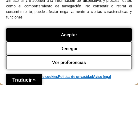
almacenar y/o acceder a la información del dispositivo, y procesar datos
como el comportamiento de navegación. No consentir o retirar el
consentimiento, puede afectar negativamente a ciertas características y
funciones.
Agenda
Contacto
Política de privacidad
Política de cookies
Aviso legal
Copyright © La Candela Teatro y Comunidad
Aceptar
Denegar
Ver preferencias
Política de cookies
Política de privacidad
Aviso legal
Traducir »